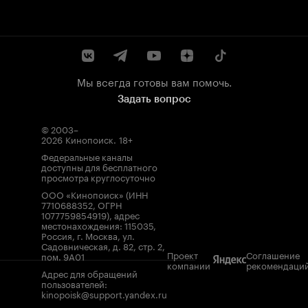
Мы всегда готовы вам помочь.
Задать вопрос
© 2003–
2026
Кинопоиск
.
18+
Федеральные каналы
доступны для бесплатного
просмотра круглосуточно
ООО «Кинопоиск» (ИНН
7710688352, ОГРН
1077759854919), адрес
местонахождения: 115035,
Россия, г. Москва, ул.
Садовническая, д. 82, стр. 2,
Проект
Соглашение
пом. 9А01
компании
рекомендаци
Адрес для обращений
пользователей:
kinopoisk@support.yandex.ru