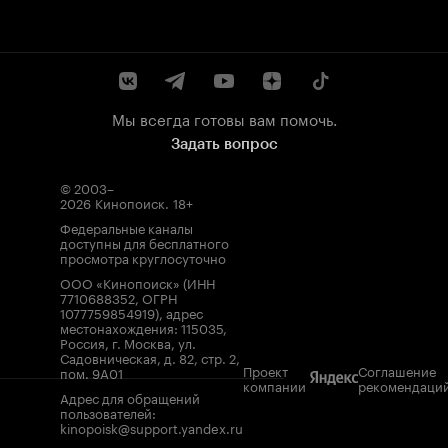
Мы всегда готовы вам помочь.
Задать вопрос
© 2003–
2026
Кинопоиск
.
18+
Федеральные каналы
доступны для бесплатного
просмотра круглосуточно
ООО «Кинопоиск» (ИНН
7710688352, ОГРН
1077759854919), адрес
местонахождения: 115035,
Россия, г. Москва, ул.
Садовническая, д. 82, стр. 2,
Проект
Соглашение
пом. 9А01
компании
рекомендаци
Адрес для обращений
пользователей:
kinopoisk@support.yandex.ru