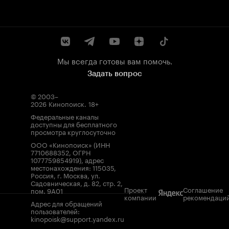
Мы всегда готовы вам помочь.
Задать вопрос
© 2003–
2026
Кинопоиск
.
18+
Федеральные каналы
доступны для бесплатного
просмотра круглосуточно
ООО «Кинопоиск» (ИНН
7710688352, ОГРН
1077759854919), адрес
местонахождения: 115035,
Россия, г. Москва, ул.
Садовническая, д. 82, стр. 2,
Проект
Соглашение
пом. 9А01
компании
рекомендаци
Адрес для обращений
пользователей:
kinopoisk@support.yandex.ru