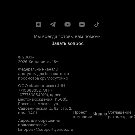
Мы всегда готовы вам помочь.
Задать вопрос
© 2003–
2026
Кинопоиск
.
18+
Федеральные каналы
доступны для бесплатного
просмотра круглосуточно
ООО «Кинопоиск» (ИНН
7710688352, ОГРН
1077759854919), адрес
местонахождения: 115035,
Россия, г. Москва, ул.
Садовническая, д. 82, стр. 2,
Проект
Соглашение
пом. 9А01
компании
рекомендаци
Адрес для обращений
пользователей:
kinopoisk@support.yandex.ru