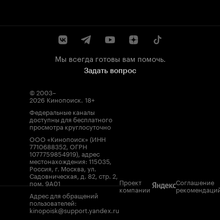
Мы всегда готовы вам помочь.
Задать вопрос
© 2003–
2026
Кинопоиск
.
18+
Федеральные каналы
доступны для бесплатного
просмотра круглосуточно
ООО «Кинопоиск» (ИНН
7710688352, ОГРН
1077759854919), адрес
местонахождения: 115035,
Россия, г. Москва, ул.
Садовническая, д. 82, стр. 2,
Проект
Соглашение
пом. 9А01
компании
рекомендаци
Адрес для обращений
пользователей:
kinopoisk@support.yandex.ru