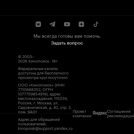
Мы всегда готовы вам помочь.
Задать вопрос
© 2003–
2026
Кинопоиск
.
18+
Федеральные каналы
доступны для бесплатного
просмотра круглосуточно
ООО «Кинопоиск» (ИНН
7710688352, ОГРН
1077759854919), адрес
местонахождения: 115035,
Россия, г. Москва, ул.
Садовническая, д. 82, стр. 2,
Проект
Соглашение
пом. 9А01
компании
рекомендаци
Адрес для обращений
пользователей:
kinopoisk@support.yandex.ru