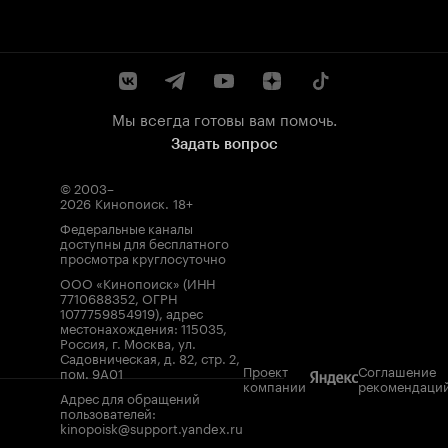
Мы всегда готовы вам помочь.
Задать вопрос
© 2003–
2026
Кинопоиск
.
18+
Федеральные каналы
доступны для бесплатного
просмотра круглосуточно
ООО «Кинопоиск» (ИНН
7710688352, ОГРН
1077759854919), адрес
местонахождения: 115035,
Россия, г. Москва, ул.
Садовническая, д. 82, стр. 2,
Проект
Соглашение
пом. 9А01
компании
рекомендаци
Адрес для обращений
пользователей:
kinopoisk@support.yandex.ru