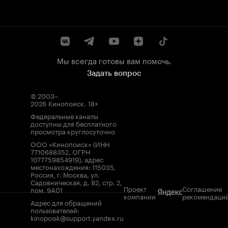
Мы всегда готовы вам помочь.
Задать вопрос
© 2003–
2026
Кинопоиск
.
18+
Федеральные каналы
доступны для бесплатного
просмотра круглосуточно
ООО «Кинопоиск» (ИНН
7710688352, ОГРН
1077759854919), адрес
местонахождения: 115035,
Россия, г. Москва, ул.
Садовническая, д. 82, стр. 2,
Проект
Соглашение
пом. 9А01
компании
рекомендаци
Адрес для обращений
пользователей:
kinopoisk@support.yandex.ru