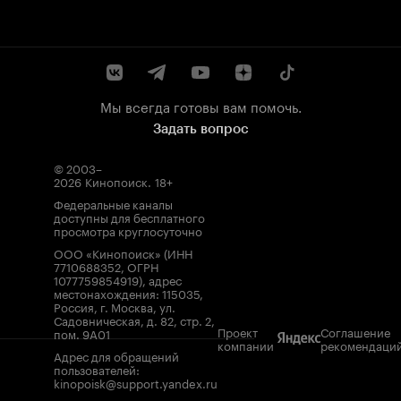
Мы всегда готовы вам помочь.
Задать вопрос
© 2003–
2026
Кинопоиск
.
18+
Федеральные каналы
доступны для бесплатного
просмотра круглосуточно
ООО «Кинопоиск» (ИНН
7710688352, ОГРН
1077759854919), адрес
местонахождения: 115035,
Россия, г. Москва, ул.
Садовническая, д. 82, стр. 2,
Проект
Соглашение
пом. 9А01
компании
рекомендаци
Адрес для обращений
пользователей:
kinopoisk@support.yandex.ru