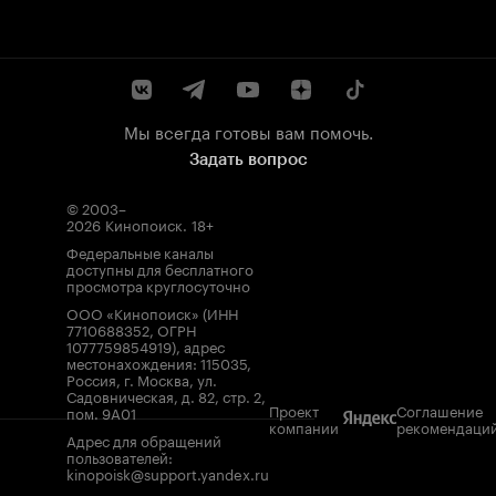
Мы всегда готовы вам помочь.
Задать вопрос
© 2003–
2026
Кинопоиск
.
18+
Федеральные каналы
доступны для бесплатного
просмотра круглосуточно
ООО «Кинопоиск» (ИНН
7710688352, ОГРН
1077759854919), адрес
местонахождения: 115035,
Россия, г. Москва, ул.
Садовническая, д. 82, стр. 2,
Проект
Соглашение
пом. 9А01
компании
рекомендаци
Адрес для обращений
пользователей:
kinopoisk@support.yandex.ru