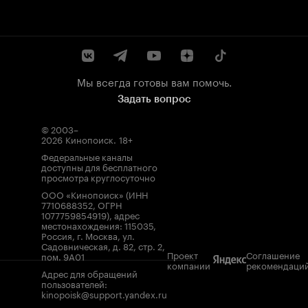
Мы всегда готовы вам помочь.
Задать вопрос
© 2003–
2026
Кинопоиск
.
18+
Федеральные каналы
доступны для бесплатного
просмотра круглосуточно
ООО «Кинопоиск» (ИНН
7710688352, ОГРН
1077759854919), адрес
местонахождения: 115035,
Россия, г. Москва, ул.
Садовническая, д. 82, стр. 2,
Проект
Соглашение
пом. 9А01
компании
рекомендаци
Адрес для обращений
пользователей:
kinopoisk@support.yandex.ru