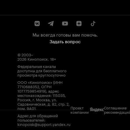
Мы всегда готовы вам помочь.
Задать вопрос
© 2003–
2026
Кинопоиск
.
18+
Федеральные каналы
доступны для бесплатного
просмотра круглосуточно
ООО «Кинопоиск» (ИНН
7710688352, ОГРН
1077759854919), адрес
местонахождения: 115035,
Россия, г. Москва, ул.
Садовническая, д. 82, стр. 2,
Проект
Соглашение
пом. 9А01
компании
рекомендаци
Адрес для обращений
пользователей:
kinopoisk@support.yandex.ru