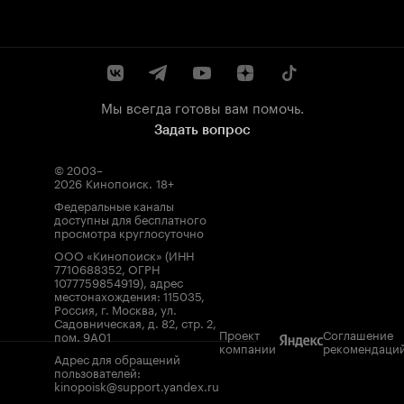
Мы всегда готовы вам помочь.
Задать вопрос
© 2003–
2026
Кинопоиск
.
18+
Федеральные каналы
доступны для бесплатного
просмотра круглосуточно
ООО «Кинопоиск» (ИНН
7710688352, ОГРН
1077759854919), адрес
местонахождения: 115035,
Россия, г. Москва, ул.
Садовническая, д. 82, стр. 2,
Проект
Соглашение
пом. 9А01
компании
рекомендаци
Адрес для обращений
пользователей:
kinopoisk@support.yandex.ru