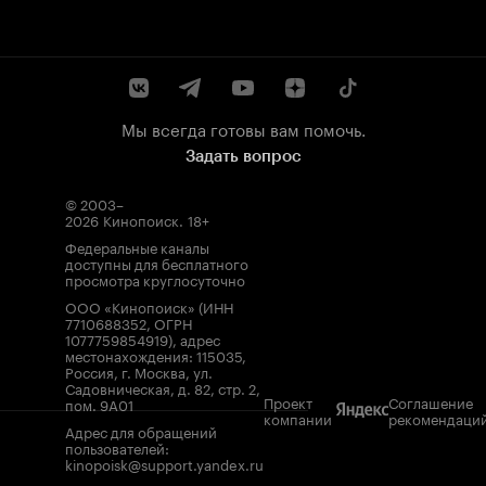
Мы всегда готовы вам помочь.
Задать вопрос
© 2003–
2026
Кинопоиск
.
18+
Федеральные каналы
доступны для бесплатного
просмотра круглосуточно
ООО «Кинопоиск» (ИНН
7710688352, ОГРН
1077759854919), адрес
местонахождения: 115035,
Россия, г. Москва, ул.
Садовническая, д. 82, стр. 2,
Проект
Соглашение
пом. 9А01
компании
рекомендаци
Адрес для обращений
пользователей:
kinopoisk@support.yandex.ru