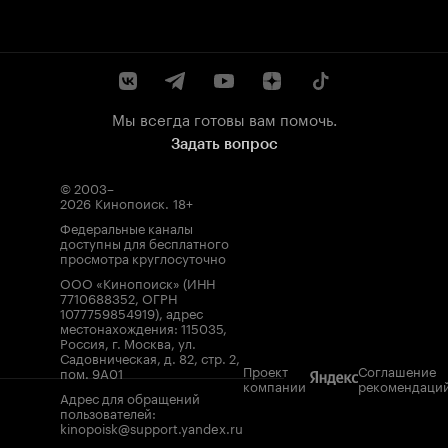
Мы всегда готовы вам помочь.
Задать вопрос
© 2003–
2026
Кинопоиск
.
18+
Федеральные каналы
доступны для бесплатного
просмотра круглосуточно
ООО «Кинопоиск» (ИНН
7710688352, ОГРН
1077759854919), адрес
местонахождения: 115035,
Россия, г. Москва, ул.
Садовническая, д. 82, стр. 2,
Проект
Соглашение
пом. 9А01
компании
рекомендаци
Адрес для обращений
пользователей:
kinopoisk@support.yandex.ru