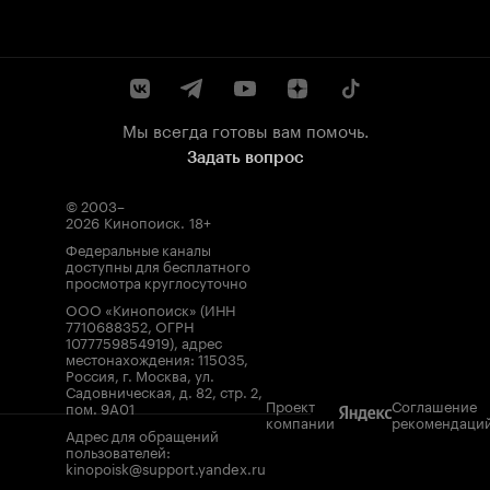
Мы всегда готовы вам помочь.
Задать вопрос
© 2003–
2026
Кинопоиск
.
18+
Федеральные каналы
доступны для бесплатного
просмотра круглосуточно
ООО «Кинопоиск» (ИНН
7710688352, ОГРН
1077759854919), адрес
местонахождения: 115035,
Россия, г. Москва, ул.
Садовническая, д. 82, стр. 2,
Проект
Соглашение
пом. 9А01
компании
рекомендаци
Адрес для обращений
пользователей:
kinopoisk@support.yandex.ru