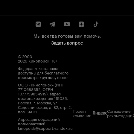
Мы всегда готовы вам помочь.
Задать вопрос
© 2003–
2026
Кинопоиск
.
18+
Федеральные каналы
доступны для бесплатного
просмотра круглосуточно
ООО «Кинопоиск» (ИНН
7710688352, ОГРН
1077759854919), адрес
местонахождения: 115035,
Россия, г. Москва, ул.
Садовническая, д. 82, стр. 2,
Проект
Соглашение
пом. 9А01
компании
рекомендаци
Адрес для обращений
пользователей:
kinopoisk@support.yandex.ru