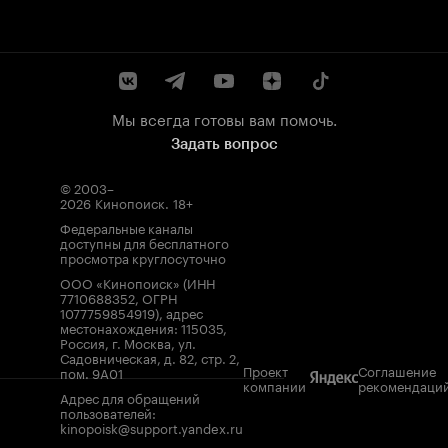
Мы всегда готовы вам помочь.
Задать вопрос
© 2003–
2026
Кинопоиск
.
18+
Федеральные каналы
доступны для бесплатного
просмотра круглосуточно
ООО «Кинопоиск» (ИНН
7710688352, ОГРН
1077759854919), адрес
местонахождения: 115035,
Россия, г. Москва, ул.
Садовническая, д. 82, стр. 2,
Проект
Соглашение
пом. 9А01
компании
рекомендаци
Адрес для обращений
пользователей:
kinopoisk@support.yandex.ru