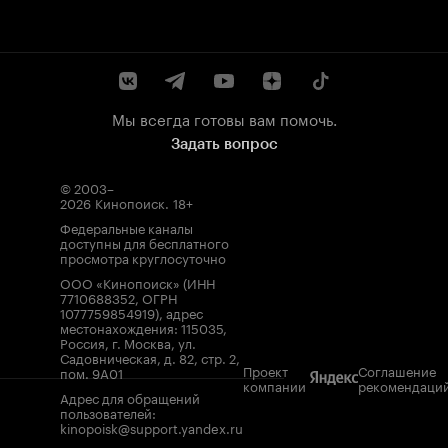
Мы всегда готовы вам помочь.
Задать вопрос
© 2003–
2026
Кинопоиск
.
18+
Федеральные каналы
доступны для бесплатного
просмотра круглосуточно
ООО «Кинопоиск» (ИНН
7710688352, ОГРН
1077759854919), адрес
местонахождения: 115035,
Россия, г. Москва, ул.
Садовническая, д. 82, стр. 2,
Проект
Соглашение
пом. 9А01
компании
рекомендаци
Адрес для обращений
пользователей:
kinopoisk@support.yandex.ru