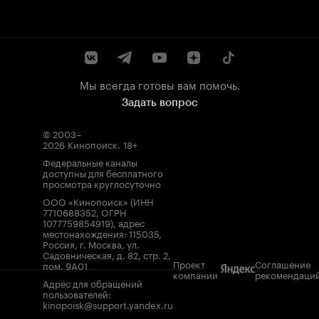
Мы всегда готовы вам помочь.
Задать вопрос
© 2003–
2026
Кинопоиск
.
18+
Федеральные каналы
доступны для бесплатного
просмотра круглосуточно
ООО «Кинопоиск» (ИНН
7710688352, ОГРН
1077759854919), адрес
местонахождения: 115035,
Россия, г. Москва, ул.
Садовническая, д. 82, стр. 2,
Проект
Соглашение
пом. 9А01
компании
рекомендаци
Адрес для обращений
пользователей:
kinopoisk@support.yandex.ru