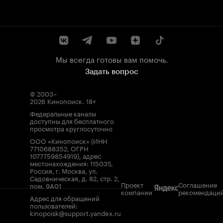
Мы всегда готовы вам помочь.
Задать вопрос
© 2003–
2026
Кинопоиск
.
18+
Федеральные каналы
доступны для бесплатного
просмотра круглосуточно
ООО «Кинопоиск» (ИНН
7710688352, ОГРН
1077759854919), адрес
местонахождения: 115035,
Россия, г. Москва, ул.
Садовническая, д. 82, стр. 2,
Проект
Соглашение
пом. 9А01
компании
рекомендаци
Адрес для обращений
пользователей:
kinopoisk@support.yandex.ru