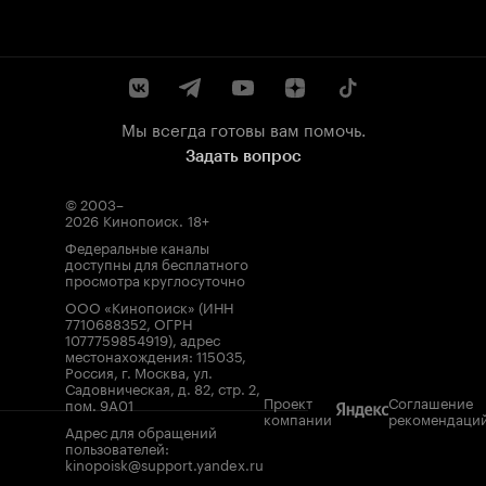
Мы всегда готовы вам помочь.
Задать вопрос
© 2003–
2026
Кинопоиск
.
18+
Федеральные каналы
доступны для бесплатного
просмотра круглосуточно
ООО «Кинопоиск» (ИНН
7710688352, ОГРН
1077759854919), адрес
местонахождения: 115035,
Россия, г. Москва, ул.
Садовническая, д. 82, стр. 2,
Проект
Соглашение
пом. 9А01
компании
рекомендаци
Адрес для обращений
пользователей:
kinopoisk@support.yandex.ru