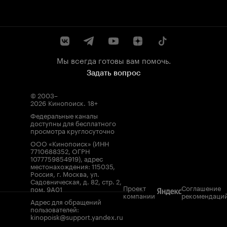
Мы всегда готовы вам помочь.
Задать вопрос
© 2003–
2026
Кинопоиск
.
18+
Федеральные каналы
доступны для бесплатного
просмотра круглосуточно
ООО «Кинопоиск» (ИНН
7710688352, ОГРН
1077759854919), адрес
местонахождения: 115035,
Россия, г. Москва, ул.
Садовническая, д. 82, стр. 2,
Проект
Соглашение
пом. 9А01
компании
рекомендаци
Адрес для обращений
пользователей:
kinopoisk@support.yandex.ru