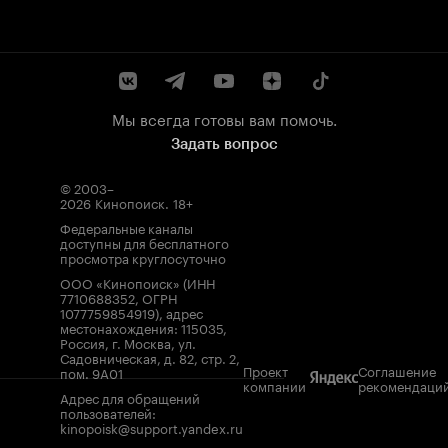
Мы всегда готовы вам помочь.
Задать вопрос
© 2003–
2026
Кинопоиск
.
18+
Федеральные каналы
доступны для бесплатного
просмотра круглосуточно
ООО «Кинопоиск» (ИНН
7710688352, ОГРН
1077759854919), адрес
местонахождения: 115035,
Россия, г. Москва, ул.
Садовническая, д. 82, стр. 2,
Проект
Соглашение
пом. 9А01
компании
рекомендаци
Адрес для обращений
пользователей:
kinopoisk@support.yandex.ru