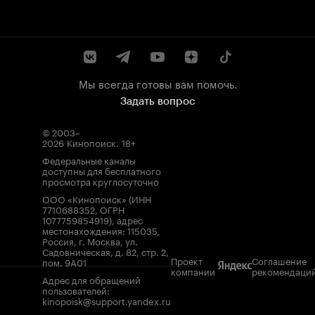
Мы всегда готовы вам помочь.
Задать вопрос
© 2003–
2026
Кинопоиск
.
18+
Федеральные каналы
доступны для бесплатного
просмотра круглосуточно
ООО «Кинопоиск» (ИНН
7710688352, ОГРН
1077759854919), адрес
местонахождения: 115035,
Россия, г. Москва, ул.
Садовническая, д. 82, стр. 2,
Проект
Соглашение
пом. 9А01
компании
рекомендаци
Адрес для обращений
пользователей:
kinopoisk@support.yandex.ru