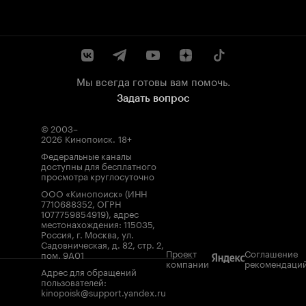
Мы всегда готовы вам помочь.
Задать вопрос
© 2003–
2026
Кинопоиск
.
18+
Федеральные каналы
доступны для бесплатного
просмотра круглосуточно
ООО «Кинопоиск» (ИНН
7710688352, ОГРН
1077759854919), адрес
местонахождения: 115035,
Россия, г. Москва, ул.
Садовническая, д. 82, стр. 2,
Проект
Соглашение
пом. 9А01
компании
рекомендаци
Адрес для обращений
пользователей:
kinopoisk@support.yandex.ru