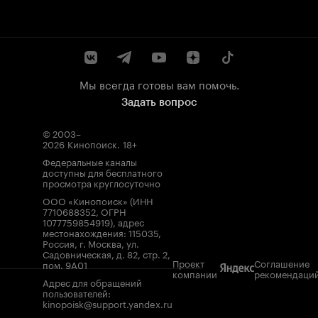
Мы всегда готовы вам помочь.
Задать вопрос
© 2003–
2026
Кинопоиск
.
18+
Федеральные каналы
доступны для бесплатного
просмотра круглосуточно
ООО «Кинопоиск» (ИНН
7710688352, ОГРН
1077759854919), адрес
местонахождения: 115035,
Россия, г. Москва, ул.
Садовническая, д. 82, стр. 2,
Проект
Соглашение
пом. 9А01
компании
рекомендаци
Адрес для обращений
пользователей:
kinopoisk@support.yandex.ru