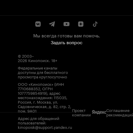
Мы всегда готовы вам помочь.
Задать вопрос
© 2003–
2026
Кинопоиск
.
18+
Федеральные каналы
доступны для бесплатного
просмотра круглосуточно
ООО «Кинопоиск» (ИНН
7710688352, ОГРН
1077759854919), адрес
местонахождения: 115035,
Россия, г. Москва, ул.
Садовническая, д. 82, стр. 2,
Проект
Соглашение
пом. 9А01
компании
рекомендаци
Адрес для обращений
пользователей:
kinopoisk@support.yandex.ru