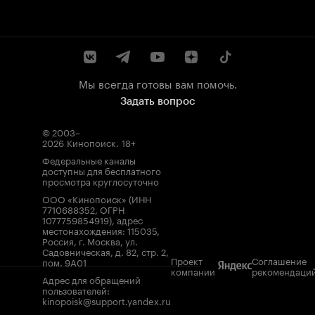
Мы всегда готовы вам помочь.
Задать вопрос
© 2003–
2026
Кинопоиск
.
18+
Федеральные каналы
доступны для бесплатного
просмотра круглосуточно
ООО «Кинопоиск» (ИНН
7710688352, ОГРН
1077759854919), адрес
местонахождения: 115035,
Россия, г. Москва, ул.
Садовническая, д. 82, стр. 2,
Проект
Соглашение
пом. 9А01
компании
рекомендаци
Адрес для обращений
пользователей:
kinopoisk@support.yandex.ru