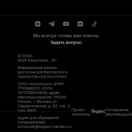
Мы всегда готовы вам помочь.
Задать вопрос
© 2003–
2026
Кинопоиск
.
18+
Федеральные каналы
доступны для бесплатного
просмотра круглосуточно
ООО «Кинопоиск» (ИНН
7710688352, ОГРН
1077759854919), адрес
местонахождения: 115035,
Россия, г. Москва, ул.
Садовническая, д. 82, стр. 2,
Проект
Соглашение
пом. 9А01
компании
рекомендаци
Адрес для обращений
пользователей:
kinopoisk@support.yandex.ru