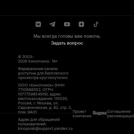
Мы всегда готовы вам помочь.
Задать вопрос
© 2003–
2026
Кинопоиск
.
18+
Федеральные каналы
доступны для бесплатного
просмотра круглосуточно
ООО «Кинопоиск» (ИНН
7710688352, ОГРН
1077759854919), адрес
местонахождения: 115035,
Россия, г. Москва, ул.
Садовническая, д. 82, стр. 2,
Проект
Соглашение
пом. 9А01
компании
рекомендаци
Адрес для обращений
пользователей:
kinopoisk@support.yandex.ru