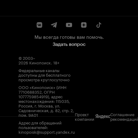
Мы всегда готовы вам помочь.
Задать вопрос
© 2003–
2026
Кинопоиск
.
18+
Федеральные каналы
доступны для бесплатного
просмотра круглосуточно
ООО «Кинопоиск» (ИНН
7710688352, ОГРН
1077759854919), адрес
местонахождения: 115035,
Россия, г. Москва, ул.
Садовническая, д. 82, стр. 2,
Проект
Соглашение
пом. 9А01
компании
рекомендаци
Адрес для обращений
пользователей:
kinopoisk@support.yandex.ru