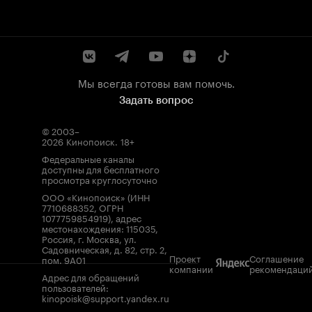
Мы всегда готовы вам помочь.
Задать вопрос
© 2003–
2026
Кинопоиск
.
18+
Федеральные каналы
доступны для бесплатного
просмотра круглосуточно
ООО «Кинопоиск» (ИНН
7710688352, ОГРН
1077759854919), адрес
местонахождения: 115035,
Россия, г. Москва, ул.
Садовническая, д. 82, стр. 2,
Проект
Соглашение
пом. 9А01
компании
рекомендаци
Адрес для обращений
пользователей:
kinopoisk@support.yandex.ru