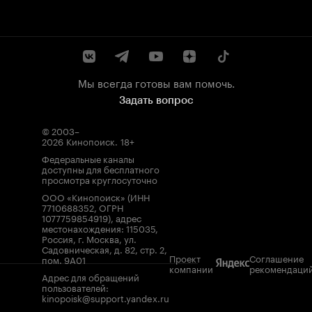
Мы всегда готовы вам помочь.
Задать вопрос
© 2003–
2026
Кинопоиск
.
18+
Федеральные каналы
доступны для бесплатного
просмотра круглосуточно
ООО «Кинопоиск» (ИНН
7710688352, ОГРН
1077759854919), адрес
местонахождения: 115035,
Россия, г. Москва, ул.
Садовническая, д. 82, стр. 2,
Проект
Соглашение
пом. 9А01
компании
рекомендаци
Адрес для обращений
пользователей:
kinopoisk@support.yandex.ru