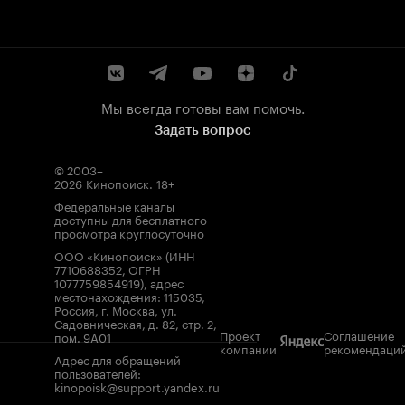
Мы всегда готовы вам помочь.
Задать вопрос
© 2003–
2026
Кинопоиск
.
18+
Федеральные каналы
доступны для бесплатного
просмотра круглосуточно
ООО «Кинопоиск» (ИНН
7710688352, ОГРН
1077759854919), адрес
местонахождения: 115035,
Россия, г. Москва, ул.
Садовническая, д. 82, стр. 2,
Проект
Соглашение
пом. 9А01
компании
рекомендаци
Адрес для обращений
пользователей:
kinopoisk@support.yandex.ru