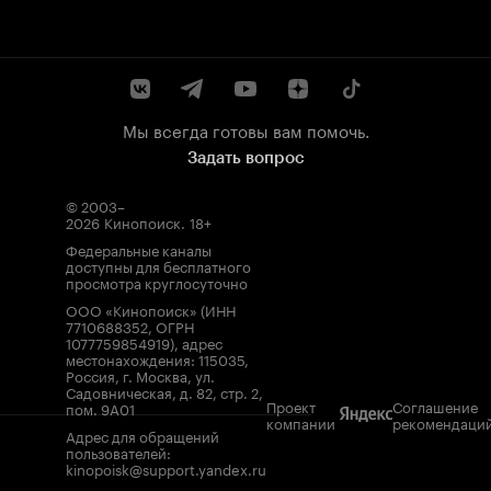
Мы всегда готовы вам помочь.
Задать вопрос
© 2003–
2026
Кинопоиск
.
18+
Федеральные каналы
доступны для бесплатного
просмотра круглосуточно
ООО «Кинопоиск» (ИНН
7710688352, ОГРН
1077759854919), адрес
местонахождения: 115035,
Россия, г. Москва, ул.
Садовническая, д. 82, стр. 2,
Проект
Соглашение
пом. 9А01
компании
рекомендаци
Адрес для обращений
пользователей:
kinopoisk@support.yandex.ru