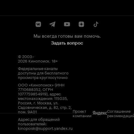
Мы всегда готовы вам помочь.
Задать вопрос
© 2003–
2026
Кинопоиск
.
18+
Федеральные каналы
доступны для бесплатного
просмотра круглосуточно
ООО «Кинопоиск» (ИНН
7710688352, ОГРН
1077759854919), адрес
местонахождения: 115035,
Россия, г. Москва, ул.
Садовническая, д. 82, стр. 2,
Проект
Соглашение
пом. 9А01
компании
рекомендаци
Адрес для обращений
пользователей:
kinopoisk@support.yandex.ru