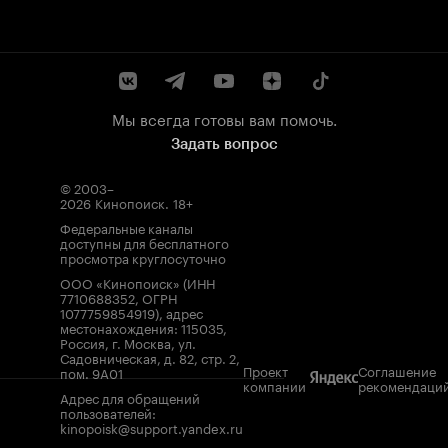
Мы всегда готовы вам помочь.
Задать вопрос
© 2003–
2026
Кинопоиск
.
18+
Федеральные каналы
доступны для бесплатного
просмотра круглосуточно
ООО «Кинопоиск» (ИНН
7710688352, ОГРН
1077759854919), адрес
местонахождения: 115035,
Россия, г. Москва, ул.
Садовническая, д. 82, стр. 2,
Проект
Соглашение
пом. 9А01
компании
рекомендаци
Адрес для обращений
пользователей:
kinopoisk@support.yandex.ru