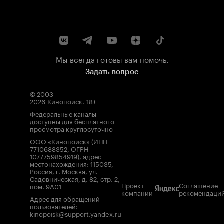
Мы всегда готовы вам помочь.
Задать вопрос
© 2003–
2026
Кинопоиск
.
18+
Федеральные каналы
доступны для бесплатного
просмотра круглосуточно
ООО «Кинопоиск» (ИНН
7710688352, ОГРН
1077759854919), адрес
местонахождения: 115035,
Россия, г. Москва, ул.
Садовническая, д. 82, стр. 2,
Проект
Соглашение
пом. 9А01
компании
рекомендаци
Адрес для обращений
пользователей:
kinopoisk@support.yandex.ru