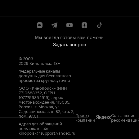
Мы всегда готовы вам помочь.
Задать вопрос
© 2003–
2026
Кинопоиск
.
18+
Федеральные каналы
доступны для бесплатного
просмотра круглосуточно
ООО «Кинопоиск» (ИНН
7710688352, ОГРН
1077759854919), адрес
местонахождения: 115035,
Россия, г. Москва, ул.
Садовническая, д. 82, стр. 2,
Проект
Соглашение
пом. 9А01
компании
рекомендаци
Адрес для обращений
пользователей:
kinopoisk@support.yandex.ru