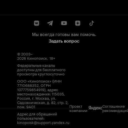
Мы всегда готовы вам помочь.
Задать вопрос
© 2003–
2026
Кинопоиск
.
18+
Федеральные каналы
доступны для бесплатного
просмотра круглосуточно
ООО «Кинопоиск» (ИНН
7710688352, ОГРН
1077759854919), адрес
местонахождения: 115035,
Россия, г. Москва, ул.
Садовническая, д. 82, стр. 2,
Проект
Соглашение
пом. 9А01
компании
рекомендаци
Адрес для обращений
пользователей:
kinopoisk@support.yandex.ru