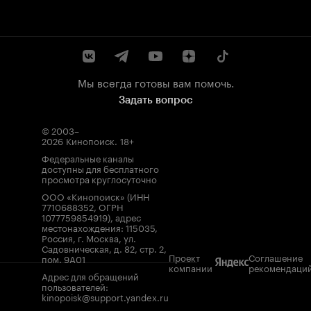
Мы всегда готовы вам помочь.
Задать вопрос
© 2003–
2026
Кинопоиск
.
18+
Федеральные каналы
доступны для бесплатного
просмотра круглосуточно
ООО «Кинопоиск» (ИНН
7710688352, ОГРН
1077759854919), адрес
местонахождения: 115035,
Россия, г. Москва, ул.
Садовническая, д. 82, стр. 2,
Проект
Соглашение
пом. 9А01
компании
рекомендаци
Адрес для обращений
пользователей:
kinopoisk@support.yandex.ru