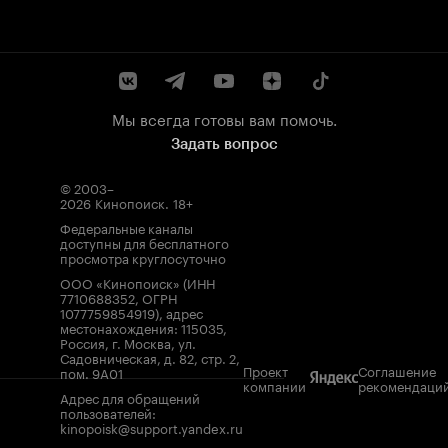
Мы всегда готовы вам помочь.
Задать вопрос
© 2003–
2026
Кинопоиск
.
18+
Федеральные каналы
доступны для бесплатного
просмотра круглосуточно
ООО «Кинопоиск» (ИНН
7710688352, ОГРН
1077759854919), адрес
местонахождения: 115035,
Россия, г. Москва, ул.
Садовническая, д. 82, стр. 2,
Проект
Соглашение
пом. 9А01
компании
рекомендаци
Адрес для обращений
пользователей:
kinopoisk@support.yandex.ru