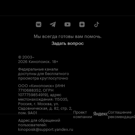
Мы всегда готовы вам помочь.
Задать вопрос
© 2003–
2026
Кинопоиск
.
18+
Федеральные каналы
доступны для бесплатного
просмотра круглосуточно
ООО «Кинопоиск» (ИНН
7710688352, ОГРН
1077759854919), адрес
местонахождения: 115035,
Россия, г. Москва, ул.
Садовническая, д. 82, стр. 2,
Проект
Соглашение
пом. 9А01
компании
рекомендаци
Адрес для обращений
пользователей:
kinopoisk@support.yandex.ru