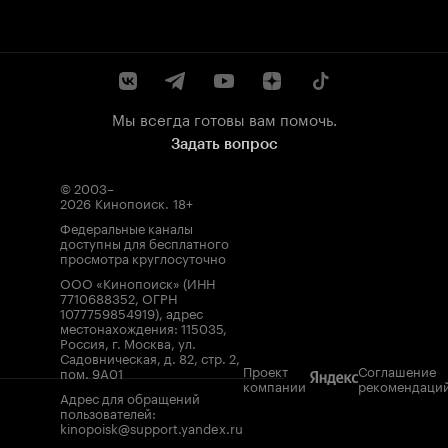
Мы всегда готовы вам помочь.
Задать вопрос
© 2003–
2026
Кинопоиск
.
18+
Федеральные каналы
доступны для бесплатного
просмотра круглосуточно
ООО «Кинопоиск» (ИНН
7710688352, ОГРН
1077759854919), адрес
местонахождения: 115035,
Россия, г. Москва, ул.
Садовническая, д. 82, стр. 2,
Проект
Соглашение
пом. 9А01
компании
рекомендаци
Адрес для обращений
пользователей:
kinopoisk@support.yandex.ru