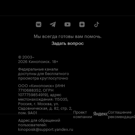
Мы всегда готовы вам помочь.
Задать вопрос
© 2003–
2026
Кинопоиск
.
18+
Федеральные каналы
доступны для бесплатного
просмотра круглосуточно
ООО «Кинопоиск» (ИНН
7710688352, ОГРН
1077759854919), адрес
местонахождения: 115035,
Россия, г. Москва, ул.
Садовническая, д. 82, стр. 2,
Проект
Соглашение
пом. 9А01
компании
рекомендаци
Адрес для обращений
пользователей:
kinopoisk@support.yandex.ru