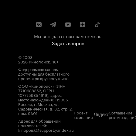
Мы всегда готовы вам помочь.
Задать вопрос
© 2003–
2026
Кинопоиск
.
18+
Федеральные каналы
доступны для бесплатного
просмотра круглосуточно
ООО «Кинопоиск» (ИНН
7710688352, ОГРН
1077759854919), адрес
местонахождения: 115035,
Россия, г. Москва, ул.
Садовническая, д. 82, стр. 2,
Проект
Соглашение
пом. 9А01
компании
рекомендаци
Адрес для обращений
пользователей:
kinopoisk@support.yandex.ru