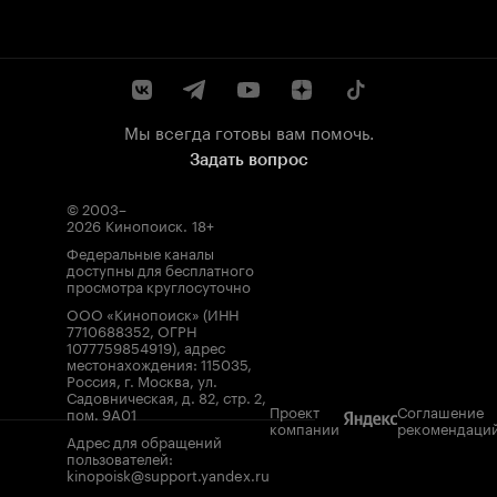
Мы всегда готовы вам помочь.
Задать вопрос
© 2003–
2026
Кинопоиск
.
18+
Федеральные каналы
доступны для бесплатного
просмотра круглосуточно
ООО «Кинопоиск» (ИНН
7710688352, ОГРН
1077759854919), адрес
местонахождения: 115035,
Россия, г. Москва, ул.
Садовническая, д. 82, стр. 2,
Проект
Соглашение
пом. 9А01
компании
рекомендаци
Адрес для обращений
пользователей:
kinopoisk@support.yandex.ru