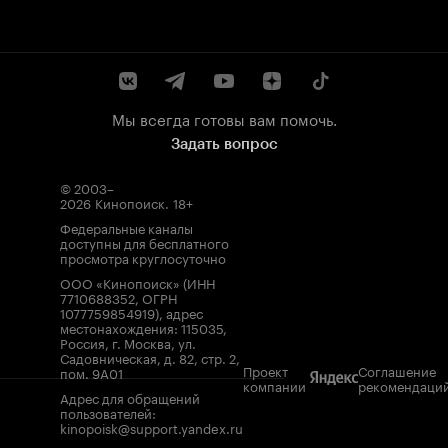
Мы всегда готовы вам помочь.
Задать вопрос
© 2003–
2026
Кинопоиск
.
18+
Федеральные каналы
доступны для бесплатного
просмотра круглосуточно
ООО «Кинопоиск» (ИНН
7710688352, ОГРН
1077759854919), адрес
местонахождения: 115035,
Россия, г. Москва, ул.
Садовническая, д. 82, стр. 2,
Проект
Соглашение
пом. 9А01
компании
рекомендаци
Адрес для обращений
пользователей:
kinopoisk@support.yandex.ru