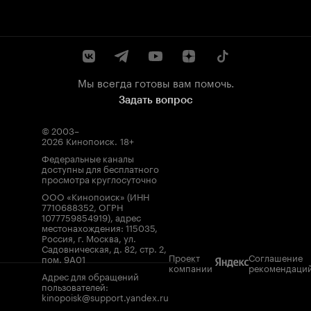
Мы всегда готовы вам помочь.
Задать вопрос
© 2003–
2026
Кинопоиск
.
18+
Федеральные каналы
доступны для бесплатного
просмотра круглосуточно
ООО «Кинопоиск» (ИНН
7710688352, ОГРН
1077759854919), адрес
местонахождения: 115035,
Россия, г. Москва, ул.
Садовническая, д. 82, стр. 2,
Проект
Соглашение
пом. 9А01
компании
рекомендаци
Адрес для обращений
пользователей:
kinopoisk@support.yandex.ru